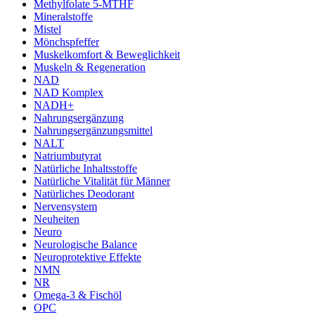
Methylfolate 5-MTHF
Mineralstoffe
Mistel
Mönchspfeffer
Muskelkomfort & Beweglichkeit
Muskeln & Regeneration
NAD
NAD Komplex
NADH+
Nahrungsergänzung
Nahrungsergänzungsmittel
NALT
Natriumbutyrat
Natürliche Inhaltsstoffe
Natürliche Vitalität für Männer
Natürliches Deodorant
Nervensystem
Neuheiten
Neuro
Neurologische Balance
Neuroprotektive Effekte
NMN
NR
Omega-3 & Fischöl
OPC