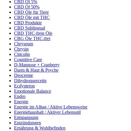
CBD Öl 5%
CBD Öl 50%
CBD Öle für Tiere
CBD Öle mit THC
CBD Produkte
CBD Sublingual
CBD THC-freie Öle
CBG Öle THC-frei
Chryseum
Chrysin
Citicolin
Cognitive Care
D-Mannose + Cranberry
Darm & Haut & Psyche
Deocreme
Dihydroquercetin
Ecdysteron
Emotionale Balance
Endro
Energie
Energie im Alltag / Aktive Lebensweise
Energiehaushalt / Aktiver Lebensstil
Entspannung
Entzündungen
Ernährung & Wohlbefinden