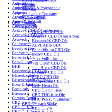
Meina Naturkosmetik
Antioxidantien
Naurum
Antioxidantien & Polyphenole
Serotalin
Apigenin
The Lekker Company
Arganicare Kosmetik
ZeolithMED®
Augen & Sehkraft
CBD Produkte
Augenkosmetik
CBD Öle
Avitava® CBD Öl mit Aroma
Avitava® CBD Öle
Avitava® CBD Öle
Avitava® CBD Öl mit Aroma
Ayurveda
Biocannol® CBD Öle
Ballaststoffe
ALPHABINOL®
Beauty & Gesundheit
Candropharm CBD Öle
Benfotiamin
India® CBD Öle
Berberin HCL
Jinxx Vollspektrum
Beta-Glucan
Vita Oleum CBD Öle
BHB
John Hemp CBD Öle
Biocannol® CBD Öle
Encann® CBD Öle
Blasenkomfort
ZERO CBD Öle
Blasenkomfort & Pflege
Vollspektrum CBD Öle
Bone & Joint
Helfy Hemp Öle
Botanicals
CBD Öle für Tiere
Brennessel
CBD THC-freie Öle
Carnitin Tartrat
HHC Pen zum Einatmen
CBD Gummies
CBD Öle nach Stärke
CBD Öl 10%
CBD Öl 2%
CBD Öl 15%