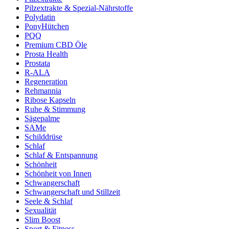
Pilzextrakte & Spezial-Nährstoffe
Polydatin
PonyHütchen
PQQ
Premium CBD Öle
Prosta Health
Prostata
R-ALA
Regeneration
Rehmannia
Ribose Kapseln
Ruhe & Stimmung
Sägepalme
SAMe
Schilddrüse
Schlaf
Schlaf & Entspannung
Schönheit
Schönheit von Innen
Schwangerschaft
Schwangerschaft und Stillzeit
Seele & Schlaf
Sexualität
Slim Boost
Sport & Fitness