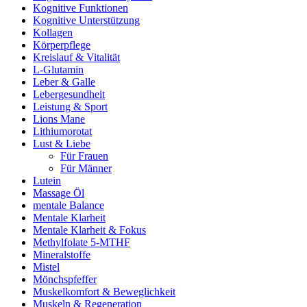
Kognitive Funktionen
Kognitive Unterstützung
Kollagen
Körperpflege
Kreislauf & Vitalität
L-Glutamin
Leber & Galle
Lebergesundheit
Leistung & Sport
Lions Mane
Lithiumorotat
Lust & Liebe
Für Frauen
Für Männer
Lutein
Massage Öl
mentale Balance
Mentale Klarheit
Mentale Klarheit & Fokus
Methylfolate 5-MTHF
Mineralstoffe
Mistel
Mönchspfeffer
Muskelkomfort & Beweglichkeit
Muskeln & Regeneration