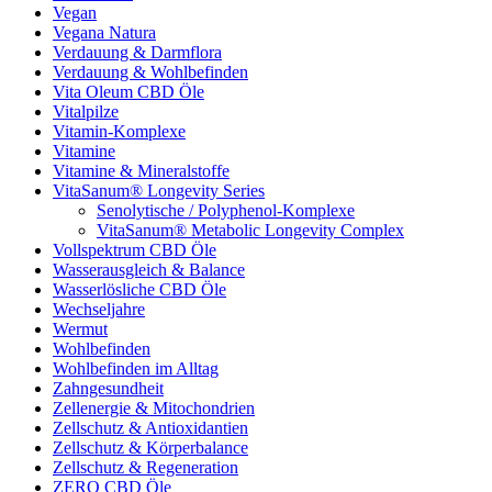
Vegan
Vegana Natura
Verdauung & Darmflora
Verdauung & Wohlbefinden
Vita Oleum CBD Öle
Vitalpilze
Vitamin-Komplexe
Vitamine
Vitamine & Mineralstoffe
VitaSanum® Longevity Series
Senolytische / Polyphenol-Komplexe
VitaSanum® Metabolic Longevity Complex
Vollspektrum CBD Öle
Wasserausgleich & Balance
Wasserlösliche CBD Öle
Wechseljahre
Wermut
Wohlbefinden
Wohlbefinden im Alltag
Zahngesundheit
Zellenergie & Mitochondrien
Zellschutz & Antioxidantien
Zellschutz & Körperbalance
Zellschutz & Regeneration
ZERO CBD Öle