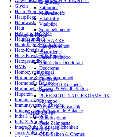
Gewichtsmanagement & Stoffwechsel
Entgiftung
Glycin
Fatburner
Haare & Schönheit
Mineralstoffe
Haarpflege
Vitalstoffe
Handwash
Vitalpilze
Haut
Spurenelemente
HAUT & HAARE
Beauty & Pflege
Hautgesundheit
HAUT & HAARE
Hautpflege & Zellschutz
Hautgesundheit
Herz-Kreislauf
Haarpflege
Herz-Kreislauf & Energie
Festes Shampoo
Herzgesundheit
Natürliches Deodorant
HMB
Deocreme
Homocysteinspiegel
Waxing
Hormone & Frauengesundheit
Für Bärte
Hormonelle Balance
Hanf- CBD Kosmetik
Hormonelle Balance & Wohlbefinden
Parfüm
Huperzin
PURE SOUL NATURKOSMETIK
Immunsystem
Shampoo
Immunsystem & Abwehr
Arganicare Kosmetik
Immunsystem & Saisonale Balance
Gesichtspflege
India® CBD Öle
Mundhygiene
India® Produkte
Feste Zahnpasta
Innere Ruhe & Ausgeglichenheit
Körperpflege
Jinxx Vollspektrum
CBD Salben & Cremes