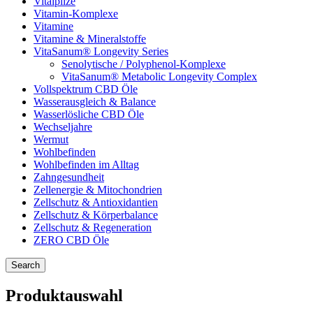
Vitalpilze
Vitamin-Komplexe
Vitamine
Vitamine & Mineralstoffe
VitaSanum® Longevity Series
Senolytische / Polyphenol-Komplexe
VitaSanum® Metabolic Longevity Complex
Vollspektrum CBD Öle
Wasserausgleich & Balance
Wasserlösliche CBD Öle
Wechseljahre
Wermut
Wohlbefinden
Wohlbefinden im Alltag
Zahngesundheit
Zellenergie & Mitochondrien
Zellschutz & Antioxidantien
Zellschutz & Körperbalance
Zellschutz & Regeneration
ZERO CBD Öle
Search
Produktauswahl