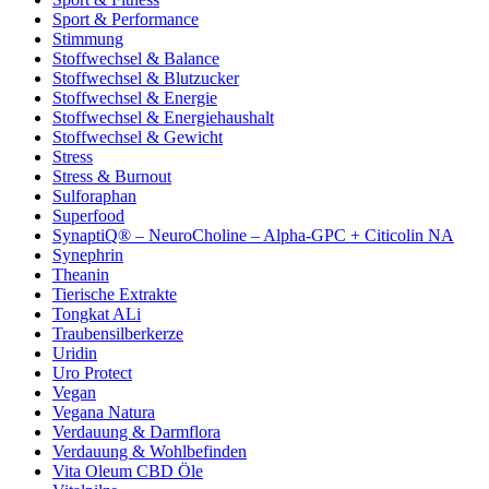
Sport & Performance
Stimmung
Stoffwechsel & Balance
Stoffwechsel & Blutzucker
Stoffwechsel & Energie
Stoffwechsel & Energiehaushalt
Stoffwechsel & Gewicht
Stress
Stress & Burnout
Sulforaphan
Superfood
SynaptiQ® – NeuroCholine – Alpha-GPC + Citicolin NA
Synephrin
Theanin
Tierische Extrakte
Tongkat ALi
Traubensilberkerze
Uridin
Uro Protect
Vegan
Vegana Natura
Verdauung & Darmflora
Verdauung & Wohlbefinden
Vita Oleum CBD Öle