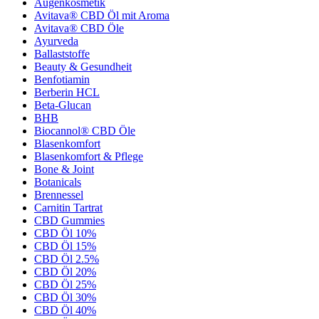
Augenkosmetik
Avitava® CBD Öl mit Aroma
Avitava® CBD Öle
Ayurveda
Ballaststoffe
Beauty & Gesundheit
Benfotiamin
Berberin HCL
Beta-Glucan
BHB
Biocannol® CBD Öle
Blasenkomfort
Blasenkomfort & Pflege
Bone & Joint
Botanicals
Brennessel
Carnitin Tartrat
CBD Gummies
CBD Öl 10%
CBD Öl 15%
CBD Öl 2.5%
CBD Öl 20%
CBD Öl 25%
CBD Öl 30%
CBD Öl 40%