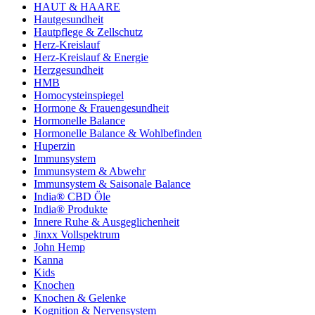
HAUT & HAARE
Hautgesundheit
Hautpflege & Zellschutz
Herz-Kreislauf
Herz-Kreislauf & Energie
Herzgesundheit
HMB
Homocysteinspiegel
Hormone & Frauengesundheit
Hormonelle Balance
Hormonelle Balance & Wohlbefinden
Huperzin
Immunsystem
Immunsystem & Abwehr
Immunsystem & Saisonale Balance
India® CBD Öle
India® Produkte
Innere Ruhe & Ausgeglichenheit
Jinxx Vollspektrum
John Hemp
Kanna
Kids
Knochen
Knochen & Gelenke
Kognition & Nervensystem