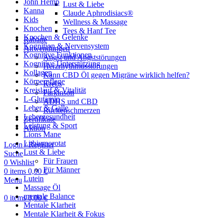
John Hemp
Lust & Liebe
Kanna
Claude Aphrodisiacs®
Kids
Wellness & Massage
Knochen
Tees & Hanf Tee
Knochen & Gelenke
Rabatte
Kognition & Nervensystem
Anwendungen
Kognitive Funktionen
Angst und Angststörungen
Kognitive Unterstützung
Herzrhythmusstörungen
Kollagen
Kann CBD Öl gegen Migräne wirklich helfen?
Körperpflege
Krebs
Kreislauf & Vitalität
Parkinson
L-Glutamin
ADHS und CBD
Leber & Galle
Rückenschmerzen
Lebergesundheit
Zertifikate
Leistung & Sport
Aktion
Lions Mane
Lithiumorotat
Login / Register
Lust & Liebe
Suche
Für Frauen
0
Wishlist
Für Männer
0
items
0,00
€
Lutein
Menu
Massage Öl
mentale Balance
0
items
0,00
€
Mentale Klarheit
Mentale Klarheit & Fokus