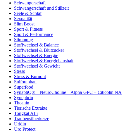
Schwangerschaft
Schwangerschaft und Stillzeit
Seele & Schlaf
Sexualität
Slim Boost
Sport & Fitness
Sport & Performance
Stimmung
Stoffwechsel & Balance
Stoffwechsel & Blutzucker
Stoffwechsel & Energie
Stoffwechsel & Energiehaushalt
Stoffwechsel & Gewicht
Stress
Stress & Burnout
Sulforaphan
Superfood
SynaptiQ® – NeuroCholine – Alpha-GPC + Citicolin NA
Synephrin
Theanin
Tierische Extrakte
Tongkat ALi
Traubensilberkerze
Uridin
Uro Protect