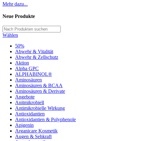
Mehr dazu...
Neue Produkte
Wählen
50%
Abwehr & Vitalität
Abwehr & Zellschutz
Aktion
Alpha GPC
ALPHABINOL®
Aminosäuren
Aminosäuren & BCAA
Aminosäuren & Derivate
Angebote
Anitmikrobiell
Antimikrobielle Wirkung
Antioxidantien
Antioxidantien & Polyphenole
Apigenin
Arganicare Kosmetik
Augen & Sehkraft