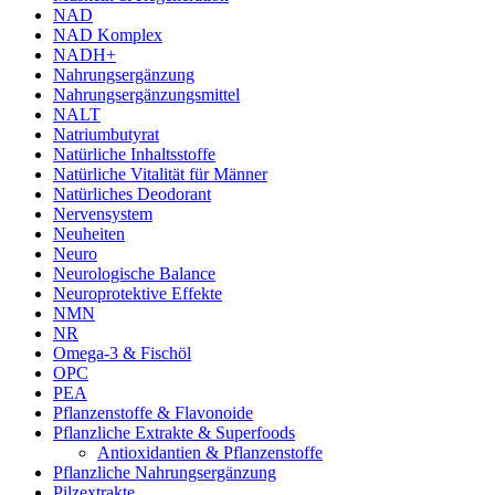
NAD
NAD Komplex
NADH+
Nahrungsergänzung
Nahrungsergänzungsmittel
NALT
Natriumbutyrat
Natürliche Inhaltsstoffe
Natürliche Vitalität für Männer
Natürliches Deodorant
Nervensystem
Neuheiten
Neuro
Neurologische Balance
Neuroprotektive Effekte
NMN
NR
Omega-3 & Fischöl
OPC
PEA
Pflanzenstoffe & Flavonoide
Pflanzliche Extrakte & Superfoods
Antioxidantien & Pflanzenstoffe
Pflanzliche Nahrungsergänzung
Pilzextrakte