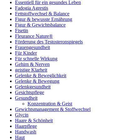
Essentiell für ein gesundes Leben
Fadogia Agrestis
Fettstoffwechsel & Balance
Figur & bewusste Ernährung
Figur & Gewichtsbalance
Fisetin
Fleurance Nature®
Förderung des Testosteronspiegels
Frauengesundheit
Für Kinder
Für schnelle Wirkung
Gehirn & Nerven
geistige Klarheit
Gelenke & Beweglichkeit
Gelenke & Bewegung
Gelenkgesundheit
Gesichtspflege
Gesundheit
Konzentration & Geist
Gewichtsmanagement & Stoffwechsel
Glycin
Haare & Schönheit
Haarpflege
Handwash
Haut