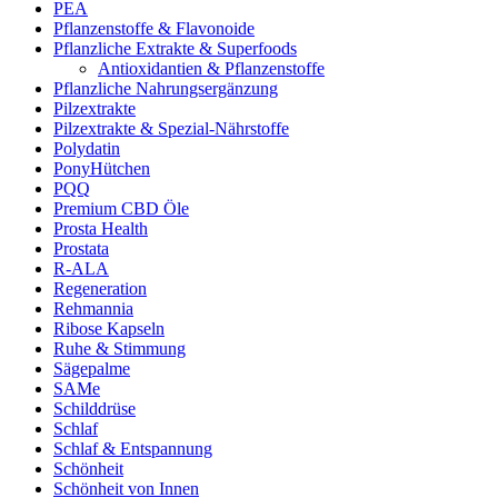
PEA
Pflanzenstoffe & Flavonoide
Pflanzliche Extrakte & Superfoods
Antioxidantien & Pflanzenstoffe
Pflanzliche Nahrungsergänzung
Pilzextrakte
Pilzextrakte & Spezial-Nährstoffe
Polydatin
PonyHütchen
PQQ
Premium CBD Öle
Prosta Health
Prostata
R-ALA
Regeneration
Rehmannia
Ribose Kapseln
Ruhe & Stimmung
Sägepalme
SAMe
Schilddrüse
Schlaf
Schlaf & Entspannung
Schönheit
Schönheit von Innen